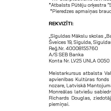
*Atbalsts Pūtēju orķestra “
*Pieredzes apmaiņas brauci
REKVIZĪTI:
„Siguldas Mākslu skolas „Ba
Šveices 19, Sigulda, Sigulda
Reģ.Nr. 40008155760
A/S SEB Banka
Konta Nr. LV25 UNLA 0050
Meistarkursus atbalsta Va
apvienības Kultūras fonds
nozare, Latviskā Mantojuma
Monreālas latviešu sabiedr
Richards Douglas, ziedotā
piemiņai.