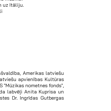
uz Itāliju.
li
švaldība, Amerikas latviešu
atviešu apvienības Kultūras
TS "Mūzikas nometnes fonds",
da labvēļi Anita Kuprisa un
tes Dr. Ingrīdas Gutbergas