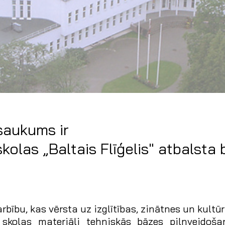
saukums ir
kolas „Baltais Flīģelis" atbalsta 
rbību, kas vērsta uz izglītības, zinātnes un kultū
 skolas materiāli tehniskās bāzes pilnveidoš