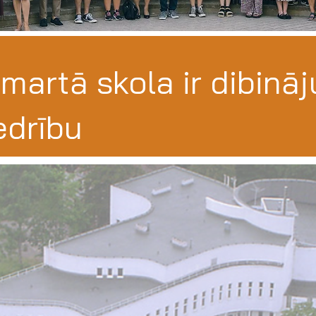
martā skola ir dibināj
edrību