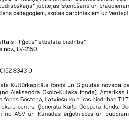
Sudrabskaņa” jubilejas īstenošanā un braucienam 
ens pedagogiem, skolas darbiniekiem uz Ventspi
ltais Flīģelis” atbalsta biedrība”
s nov., LV-2150
 0152 8343 0
lsts Kultūrkapitāla fonds un Siguldas novada pa
 (no Aleksandra Okolo-Kulaka fonda), Amerikas l
 fonds Bostonā, Latviešu kultūras biedrības TIL
iskais centrs, Ģenerāļa Kārļa Goppera fonds, Go
ji no ASV un Kanādas ērģeļnieces un duopianis