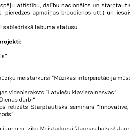
 iespēju attīstību, dalību nacionālos un starpta
s, pieredzes apmaiņas braucienos utt.) un iesais
si sabiedriskā labuma statusu.
rojekti:
is”
mūziķu meistarkursi “Mūzikas interperetācija mūs
as videoieraksts “Latviešu klavierainasvas”
“Dienas darbi”
os relizēts Starptautisks seminars “Innovative,
hods”
u jauno mūziķu Meistarkursi “Jaunas balsis! Jau