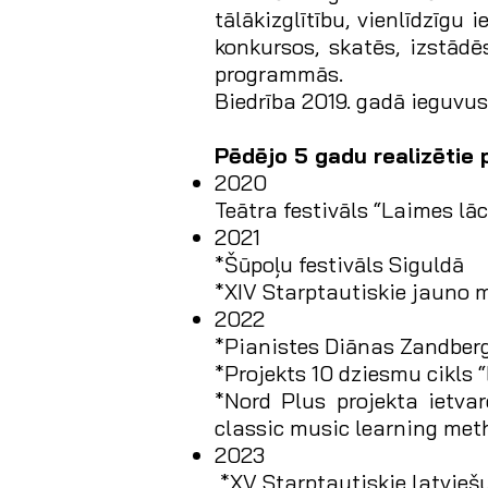
tālākizglītību, vienlīdzīgu
konkursos, skatēs, izstādē
programmās.
Biedrība 2019. gadā ieguvu
Pēdējo 5 gadu realizētie p
2020
Teātra festivāls “Laimes lāc
2021
*Šūpoļu festivāls Siguldā
*XIV Starptautiskie jauno 
2022
*Pianistes Diānas Zandberg
*Projekts 10 dziesmu cikls 
*Nord Plus projekta ietvar
classic music learning met
2023
*XV Starptautiskie latvieš