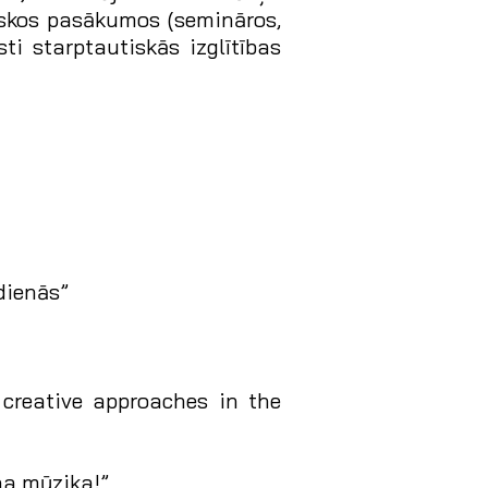
utiskos pasākumos (semināros,
ti starptautiskās izglītības
dienās”
 creative approaches in the
na mūzika!”