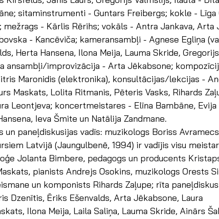
āne; sitaminstrumenti - Guntars Freibergs; kokle - Līga 
 mežrags - Kārlis Rērihs; vokāls - Antra Jankava, Arta
ļubovska - Kancēviča; kameransambļi - Agnese Egliņa (vad
lds, Herta Hansena, Ilona Meija, Lauma Skride, Gregorijs 
eza ansambļi/improvizācija - Arta Jēkabsone; kompozīci
itris Maronidis (elektronika), konsultācijas/lekcijas - An
urs Maskats, Lolita Ritmanis, Pēteris Vasks, Rihards Zaļu
ura Leontjeva; koncertmeistares - Elīna Bambāne, Evija 
Hansena, Ieva Šmite un Natālija Zandmane.
as un paneļdiskusijas vadīs: muzikologs Boriss Avramecs
siem Latvijā (Jaungulbenē, 1994) ir vadījis visu meista
oloģe Jolanta Bimbere, 
pedagogs un producents Kristaps
skats, pianists Andrejs Osokins, muzikologs Orests Sil
smane un komponists Rihards Zaļupe; rīta paneļdiskusij
is Dzenītis, Ēriks Ešenvalds, Arta Jēkabsone, Laura 
kats, Ilona Meija, Laila Saliņa, Lauma Skride, Ainārs Ša