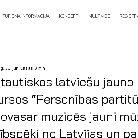
TŪRISMA INFORMĀCIJA
KONCERTI
MULTIVIDE
REĢISTR
g. 26. jūn.
Lasīts 3 min
tautiskos latviešu jauno
ursos “Personības partitū
šovasar muzicēs jauni mūz
cībspēki no Latvijas un p