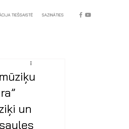
ĀCIJA TIEŠSAISTĒ
SAZINĀTIES
 mūziķu
ra”
iķi un
asaules