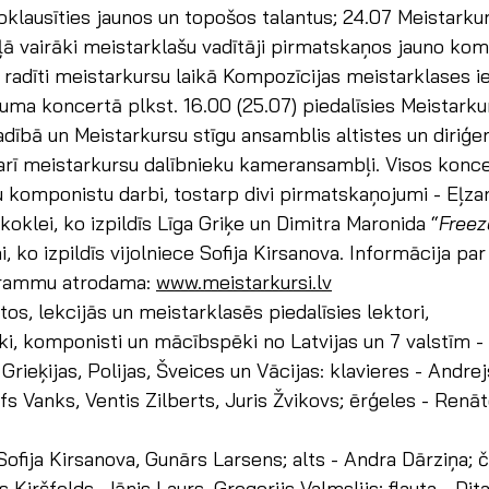
oklausīties jaunos un topošos talantus; 24.07 Meistarkur
ā vairāki meistarklašu vadītāji pirmatskaņos jauno kom
radīti meistarkursu laikā Kompozīcijas meistarklases ie
ma koncertā plkst. 16.00 (25.07) piedalīsies Meistarkur
dībā un Meistarkursu stīgu ansamblis altistes un diriģe
 arī meistarkursu dalībnieku kameransambļi. Visos konc
tu komponistu darbi, tostarp divi pirmatskaņojumi - Eļza
oklei, ko izpildīs Līga Griķe un Dimitra Maronida “
Freez
ai, ko izpildīs vijolniece Sofija Kirsanova. Informācija pa
rammu atrodama: 
www.meistarkursi.lv
os, lekcijās un meistarklasēs piedalīsies lektori, 
i, komponisti un mācībspēki no Latvijas un 7 valstīm -
, Grieķijas, Polijas, Šveices un Vācijas: klavieres - Andre
s Vanks, Ventis Zilberts, Juris Žvikovs; ērģeles - Renāte
 Sofija Kirsanova, Gunārs Larsens; alts - Andra Dārziņa; če
Kiršfelds, Jānis Laurs, Gregorijs Valmslijs; flauta - Dit