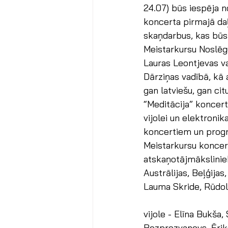
24.07) būs iespēja n
koncerta pirmajā daļ
skaņdarbus, kas būs 
Meistarkursu Noslēgu
Lauras Leontjevas va
Dārziņas vadībā, kā
gan latviešu, gan ci
“Meditācija” koncertk
vijolei un elektronik
koncertiem un prog
Meistarkursu koncert
atskaņotājmāksliniek
Austrālijas, Beļģijas
Lauma Skride, Rūdolf
vijole - Elīna Bukša,
Bezprozvanovs, Ēriks 