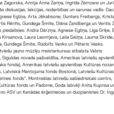
 Zagorska, Annija Anna Zariņa, Ingrīda Zemzare un Juri
 diskusijas, lekcijas, nodarbības un sarunas vadīs: Da
Agnese Egliņa, Arta Jēkabsone, Guntars Freibergs, Krista
lis Rērihs, Gundega Šmite, Diāna Zandberga un Ventis Zi
 piedalīsies: Andra Dārziņa, Agnese Egliņa, Līga Griķe, E
a Kirsanova, Laura Leontjeva, Laila Saliņa, Lauma Skride,
, Gundega Šmite, Rūdolfs Vanks un Pēteris Vasks.
tviešu jauno mūziķu meistarkursus atbalsta Valsts 
, Siguldas novada pašvaldība, Amerikas latviešu apvienī
ka fonda), Amerikas latviešu apvienības Kultūras nozar
, Latviskā Mantojuma fonds Bostonā, Latviešu Kultūras 
nes fonds”, Montreālas latviešu sabiedriskais centrs, 
Kultūras fonds un Padome, Goda labvēļi Anita Kuprisa u
 no ASV un Kanādas ērģelnieces un duopianistes Dr. Ing