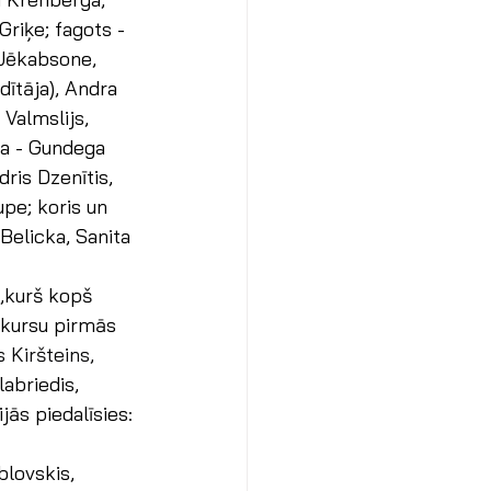
Griķe; fagots - 
 Jēkabsone, 
ītāja), Andra 
Valmslijs, 
ja - Gundega 
dris Dzenītis, 
pe; koris un 
Belicka, Sanita 
,kurš kopš 
rkursu pirmās 
 Kiršteins,
abriedis, 
ās piedalīsies: 
blovskis, 