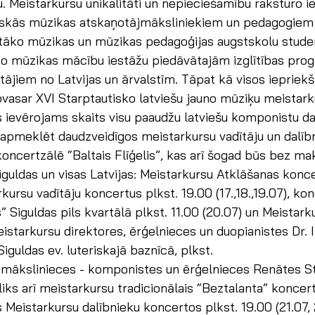
. Meistarkursu unikalitāti un nepieciešamību raksturo i
skās mūzikas atskaņotājmāksliniekiem un pedagogiem 
tāko mūzikas un mūzikas pedagoģijas augstskolu stude
āko mūzikas mācību iestāžu piedāvātajām izglītības pr
ājiem no Latvijas un ārvalstīm. Tāpat kā visos iepriekš
ovasar XVI Starptautisko latviešu jauno mūziķu meistark
 ievērojams skaits visu paaudžu latviešu komponistu da
 apmeklēt daudzveidīgos meistarkursu vadītāju un dalīb
oncertzālē “Baltais Flīģelis”, kas arī šogad būs bez m
uldas un visas Latvijas: Meistarkursu Atklāšanas konce
rkursu vadītāju koncertus plkst. 19.00 (17.,18.,19.07), ko
” Siguldas pils kvartālā plkst. 11.00 (20.07) un Meistark
eistarkursu direktores, ērģelnieces un duopianistes Dr. I
iguldas ev. luteriskajā baznīcā, plkst.
esmākslinieces - komponistes un ērģelnieces Renātes St
liks arī meistarkursu tradicionālais “Beztalanta” koncert
s Meistarkursu dalībnieku koncertos plkst. 19.00 (21.07, 