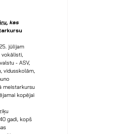
ūru
, kas 
tarkursu 
5. jūlijam 
vokālisti, 
valstu - ASV, 
m, vidusskolām, 
auno 
ā meistarkursu 
ējamai kopējai 
iķu 
40 gadi, kopš 
šas 