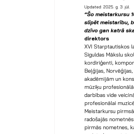
Updated:
2025. g. 3. jūl.
“Šo meistarkursu 10
slīpēt meistarību, 
dzīvo gan katrā ska
direktors
XVI Starptautiskos la
Siguldas Mākslu skolā
kordiriģenti, komponi
Beļģijas, Norvēģijas
akadēmijām un konser
mūziķu profesionālā
darbības vide veicin
profesionālai muzic
Meistarkursu pirmsāk
radošajās nometnēs K
pirmās nometnes, kas