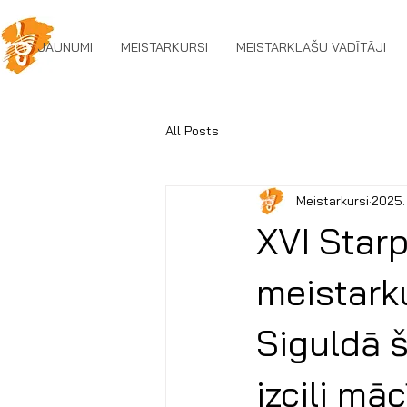
JAUNUMI
MEISTARKURSI
MEISTARKLAŠU VADĪTĀJI
All Posts
Meistarkursi
2025. 
XVI Starp
meistark
Siguldā 
izcili mā