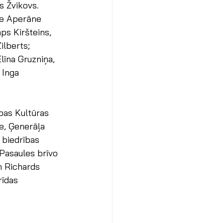
s Žvikovs. 
ce Aperāne 
ps Kiršteins, 
lberts; 
līna Gruzniņa, 
 Inga 
bas Kultūras 
e, Ģenerāļa 
biedrības 
Pasaules brīvo 
n Richards 
rīdas 