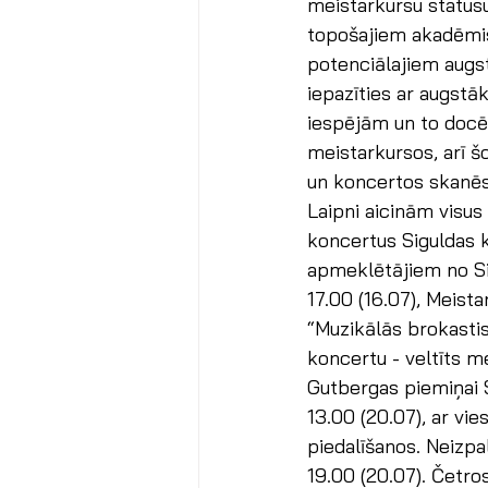
meistarkursu statusu
topošajiem akadēmi
potenciālajiem augs
iepazīties ar augst
iespējām un to docēt
meistarkursos, arī š
un koncertos skanēs
Laipni aicinām visus
koncertus Siguldas k
apmeklētājiem no Sig
17.00 (16.07), Meista
“Muzikālās brokastis
koncertu - veltīts m
Gutbergas piemiņai S
13.00 (20.07), ar vi
piedalīšanos. Neizpa
19.00 (20.07). Četro