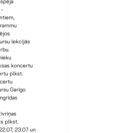
espēja 
- 
ntiem, 
ogrammu 
ējos 
ursu lekcijās 
rbu.
nieku 
aksas koncertu 
rtu plkst. 
ncertu 
ursu Garīgo 
ngrīdas 
ivriņas 
s plkst.
22.07, 23.07 un 