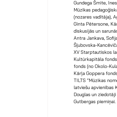
Gundega Šmite, Inese
Mūzikas pedagoģiskās
(nozares vadītāja), 
Ginta Pētersone, Kār
diskusijās un sarunās
Antra Jankava, Sofij
Šļubovska-Kancēviča
XV Starptautiskos la
Kultūrkapitāla fonds
fonds (no Okolo-Kula
Kārļa Goppera fonds
TILTS “Mūzikas nomet
latviešu apvienības 
Douglas un ziedotāji
Gutbergas piemiņai.