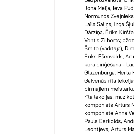
Ilona Meija, Ieva Pud
Normunds Zvejnieks;
Laila Saliņa, Inga Š
Dārziņa, Ēriks Kiršfe
Ventis Zilberts; dž
Šmite (vadītāja), Dim
Ēriks Ešenvalds, Art
kora diriģēšana - La
Glazenburga, Herta 
Galvenās rīta lekcij
pirmajiem meistarkur
rīta lekcijas, muzik
komponists Arturs Ma
komponiste Anna Vei
Pauls Berkolds, Andr
Leontjeva, Arturs Mas