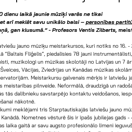
 dienu laikā jaunie mūziķi varēs ne tikai 
bet arī meklēt savu unikālo balsi – 
personības partit
ņā, gan klusumā.” - Profesors Ventis Zilberts, 
meis
tviešu jauno mūziķu meistarkursos, kuri notiks no 16. - 2
 “Baltais Flīģelis”, piedalīsies 78 jauni instrumentālisti, 
sti, muzikologi un mūzikas skolotāji no Latvijas un 7 ār
, Šveices, Vācijas, Zviedrijas un Kanādas mūzikas skolā
vatorijām. Meistarkursu galvenais mērķis ir latviešu j
s meistarības pilnveide. Neformālā, draudzīgā un radoš
ās tās dalībnieku savstarpējo kontaktu veidošanos, iesp
ēšanai nākotnē.
umi meklējami trīs Starptautiskajās latviešu jauno mūz
anādā. Nometnes vēsturē šis ir īpašs jubilejas gads - 
 laika gaitā ar savu augsto profesionālo līmeni ieguvu