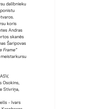
su dalībnieku 
ponistu 
tvaros. 
su koris 
ntes Andras 
ertos skanēs 
nas Šaripovas 
e Frame” 
r meistarkursu 
 ASV, 
js Osokins, 
 Stivriņa,
lls - Ivars 
a Krenberga, 